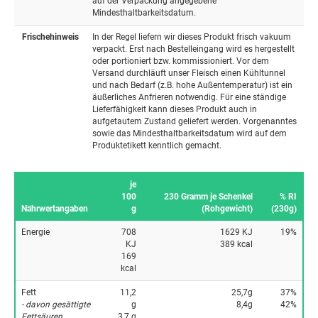
auf der Verpackung angegebene
Mindesthaltbarkeitsdatum.
Frischehinweis
In der Regel liefern wir dieses Produkt frisch vakuum
verpackt. Erst nach Bestelleingang wird es hergestellt
oder portioniert bzw. kommissioniert. Vor dem
Versand durchläuft unser Fleisch einen Kühltunnel
und nach Bedarf (z.B. hohe Außentemperatur) ist ein
äußerliches Anfrieren notwendig. Für eine ständige
Lieferfähigkeit kann dieses Produkt auch in
aufgetautem Zustand geliefert werden. Vorgenanntes
sowie das Mindesthaltbarkeitsdatum wird auf dem
Produktetikett kenntlich gemacht.
je
100
230 Gramm je Schenkel
% RI
Nährwertangaben
g
(Rohgewicht)
(230g)
Energie
708
1629 KJ
19%
KJ
389 kcal
169
kcal
Fett
11,2
25,7g
37%
- davon gesättigte
g
8,4g
42%
Fettsäuren
3,7 g