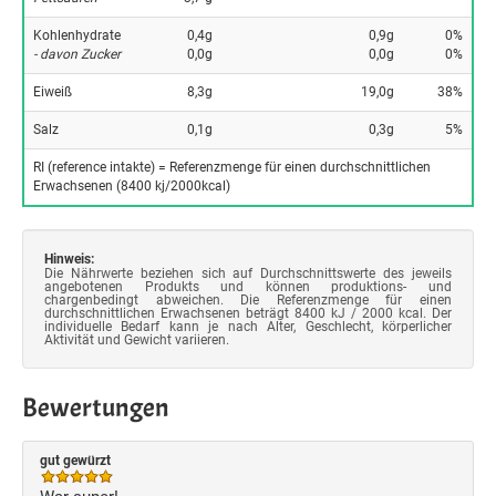
Kohlenhydrate
0,4g
0,9g
0%
- davon Zucker
0,0g
0,0g
0%
Eiweiß
8,3g
19,0g
38%
Salz
0,1g
0,3g
5%
RI (reference intakte) = Referenzmenge für einen durchschnittlichen
Erwachsenen (8400 kj/2000kcal)
Hinweis:
Die Nährwerte beziehen sich auf Durchschnittswerte des jeweils
angebotenen Produkts und können produktions- und
chargenbedingt abweichen. Die Referenzmenge für einen
durchschnittlichen Erwachsenen beträgt 8400 kJ / 2000 kcal. Der
individuelle Bedarf kann je nach Alter, Geschlecht, körperlicher
Aktivität und Gewicht variieren.
Bewertungen
gut gewürzt