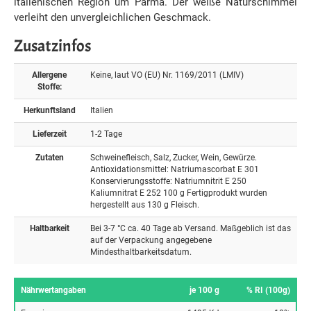
italienischen Region um Parma. Der weiße Naturschimmel
verleiht den unvergleichlichen Geschmack.
Zusatzinfos
Allergene
Keine, laut VO (EU) Nr. 1169/2011 (LMIV)
Stoffe:
Herkunftsland
Italien
Lieferzeit
1-2 Tage
Zutaten
Schweinefleisch, Salz, Zucker, Wein, Gewürze.
Antioxidationsmittel: Natriumascorbat E 301
Konservierungsstoffe: Natriumnitrit E 250
Kaliumnitrat E 252 100 g Fertigprodukt wurden
hergestellt aus 130 g Fleisch.
Haltbarkeit
Bei 3-7 °C ca. 40 Tage ab Versand. Maßgeblich ist das
auf der Verpackung angegebene
Mindesthaltbarkeitsdatum.
Nährwertangaben
je 100 g
% RI (100g)