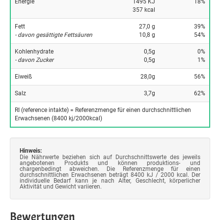
Energie
1495 KJ
18%
357 kcal
Fett
27,0 g
39%
- davon gesättigte Fettsäuren
10,8 g
54%
Kohlenhydrate
0,5g
0%
- davon Zucker
0,5g
1%
Eiweiß
28,0g
56%
Salz
3,7g
62%
RI (reference intakte) = Referenzmenge für einen durchschnittlichen
Erwachsenen (8400 kj/2000kcal)
Hinweis:
Die Nährwerte beziehen sich auf Durchschnittswerte des jeweils
angebotenen Produkts und können produktions- und
chargenbedingt abweichen. Die Referenzmenge für einen
durchschnittlichen Erwachsenen beträgt 8400 kJ / 2000 kcal. Der
individuelle Bedarf kann je nach Alter, Geschlecht, körperlicher
Aktivität und Gewicht variieren.
Bewertungen