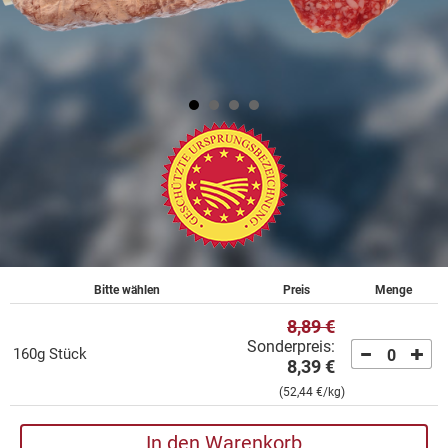
Bitte wählen
Preis
Menge
8,89 €
Sonderpreis:
160g Stück
0
8,39 €
(
52,44 €
/kg)
In den Warenkorb