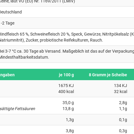
Keine, laut VO (EU) Nr. 1169/2011 (LMIV)
Deutschland
1-2 Tage
Rindfleisch 65 %, Schweinefleisch 20 %, Speck, Gewürze, Nitritpökelsalz (
Natriumnitrit), Zucker, probiotische Reifekulturen, Rauch.
Bei 3-7 °C ca. 30 Tage ab Versand. Maßgeblich ist das auf der Verpacku
Mindesthaltbarkeitsdatum.
angaben
je 100 g
8 Gramm je Scheibe
1675 KJ
134 KJ
400 kcal
32 kcal
35,0 g
2,8g
sättigte Fettsäuren
13,8 g
1,1g
1,3g
0,1g
3,8g
0,3g