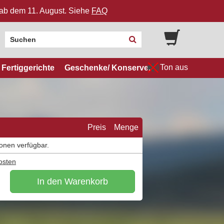
n ab dem 11. August. Siehe
FAQ
Ton aus
Fertiggerichte
Geschenke/ Konserven
Preis
Menge
ionen verfügbar.
osten
In den Warenkorb