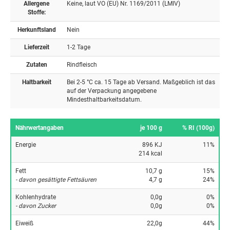
Allergene
Keine, laut VO (EU) Nr. 1169/2011 (LMIV)
Stoffe:
Herkunftsland
Nein
Lieferzeit
1-2 Tage
Zutaten
Rindfleisch
Haltbarkeit
Bei 2-5 °C ca. 15 Tage ab Versand. Maßgeblich ist das
auf der Verpackung angegebene
Mindesthaltbarkeitsdatum.
Nährwertangaben
je 100 g
% RI (100g)
Energie
896 KJ
11%
214 kcal
Fett
10,7 g
15%
- davon gesättigte Fettsäuren
4,7 g
24%
Kohlenhydrate
0,0g
0%
- davon Zucker
0,0g
0%
Eiweiß
22,0g
44%