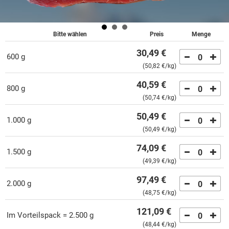
Bitte wählen
Preis
Menge
30,49 €
600 g
0
(
50,82 €
/kg)
40,59 €
800 g
0
(
50,74 €
/kg)
50,49 €
1.000 g
0
(
50,49 €
/kg)
74,09 €
1.500 g
0
(
49,39 €
/kg)
97,49 €
2.000 g
0
(
48,75 €
/kg)
121,09 €
Im Vorteilspack = 2.500 g
0
(
48,44 €
/kg)