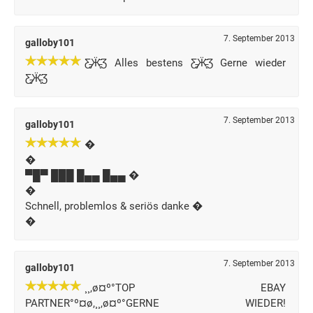
7. September 2013
galloby101
Ƹ̵̡Ӝ̵̨̄Ʒ Alles bestens Ƹ̵̡Ӝ̵̨̄Ʒ Gerne wieder
Ƹ̵̡Ӝ̵̨̄Ʒ
7. September 2013
galloby101
�
�
▀█▀ ███ █▄▄ █▄▄ �
�
Schnell, problemlos & seriös danke �
�
7. September 2013
galloby101
¸¸,ø¤º°TOP EBAY
PARTNER°º¤ø,¸¸,ø¤º°GERNE WIEDER!