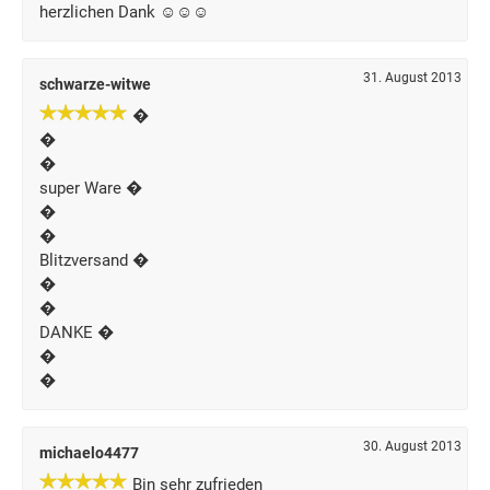
herzlichen Dank ☺☺☺
31. August 2013
schwarze-witwe
�
�
�
super Ware �
�
�
Blitzversand �
�
�
DANKE �
�
�
30. August 2013
michaelo4477
Bin sehr zufrieden