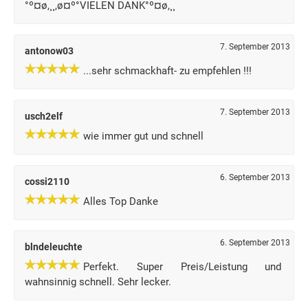
°º¤ø,¸¸,ø¤º°VIELEN DANK°º¤ø,¸¸
7. September 2013
antonow03
...sehr schmackhaft- zu empfehlen !!!
7. September 2013
usch2elf
wie immer gut und schnell
6. September 2013
cossi2110
Alles Top Danke
6. September 2013
blndeleuchte
Perfekt. Super Preis/Leistung und
wahnsinnig schnell. Sehr lecker.