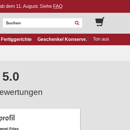
n ab dem 11. August. Siehe
FAQ
Ton aus
Fertiggerichte
Geschenke/ Konserven
 5.0
ewertungen
rofil
erei Fries