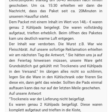
Lieferzeitpunkt ständig um 30-45 Minuten nach hinten
geschoben. Um ca. 15:30 erhielten wir dann die
Nachricht, dass das Paket seit ca. 20Minuten in
unserem Hausflur steht.
Dem Packet mit einem Inhalt im Wert von 148,-- € waren
genau 2 Kühlpads beigelegt. Die waren vollständig
aufgetaut, trieften erheblich. Beim öffnen des Paketes
kam uns deutlich warme Luft entgegen.
Der Inhalt war verdorben. Die Wurst z.B. War wie
Fleischbrät. Auf unsere sofortige Reklamation erhielten
wir am nächsten Tag die Antwort, " Sie hätten uns ja auf
den Feiertag hinweisen müssen, unsere Ware geht
Grundsätzlich gut gekühlt mit Trockeneis und Kühlpads
in den Versand." Im übrigen alles nicht so schlimm,
legen Sie die Ware in den Kühlschrank oder frieren Sie
diese ein, dann geht das wieder. Sollten die Pads einmal
auftauen kann das nur auf der letzten Meile geschehen.
Auf unsere Antwort
"Trockeneis war der Lieferung nicht beigefügt.
Es waren genau 2 Kühlpads beigefügt. Diese waren
komplett aufgetaut und trieften in die Kiste,