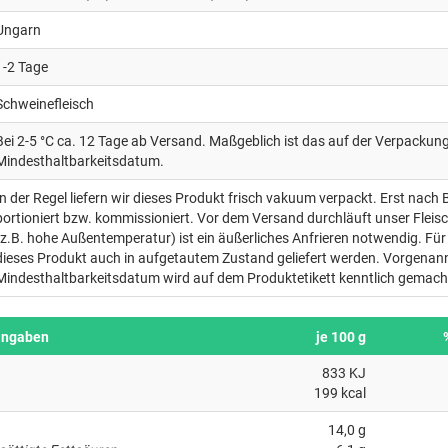
Ungarn
1-2 Tage
Schweinefleisch
Bei 2-5 °C ca. 12 Tage ab Versand. Maßgeblich ist das auf der Verpacku
Mindesthaltbarkeitsdatum.
In der Regel liefern wir dieses Produkt frisch vakuum verpackt. Erst nach 
portioniert bzw. kommissioniert. Vor dem Versand durchläuft unser Fleis
(z.B. hohe Außentemperatur) ist ein äußerliches Anfrieren notwendig. Für 
dieses Produkt auch in aufgetautem Zustand geliefert werden. Vorgenan
Mindesthaltbarkeitsdatum wird auf dem Produktetikett kenntlich gemach
angaben
je 100 g
833 KJ
199 kcal
14,0 g