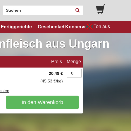
Ton aus
Fertiggerichte
Geschenke/ Konserven
fleisch aus Ungarn
Preis
Menge
20,49 €
(
45,53 €
/kg)
osten
In den Warenkorb