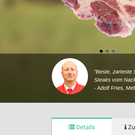
"Beste, zartest
Steaks vom Nack
- Adolf Fries, Me
Details
Zu