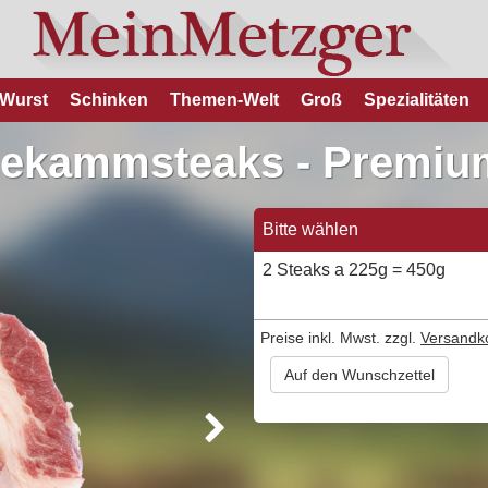
Wurst
Schinken
Themen-Welt
Groß
Spezialitäten
nekammsteaks - Premium
Bitte wählen
2 Steaks a 225g = 450g
Preise inkl. Mwst. zzgl.
Versandk
Auf den Wunschzettel