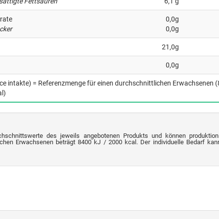
sättigte Fettsäuren
6,1 g
rate
0,0g
cker
0,0g
21,0g
0,0g
nce intakte) = Referenzmenge für einen durchschnittlichen Erwachsenen 
l)
chschnittswerte des jeweils angebotenen Produkts und können produktion
chen Erwachsenen beträgt 8400 kJ / 2000 kcal. Der individuelle Bedarf kann 