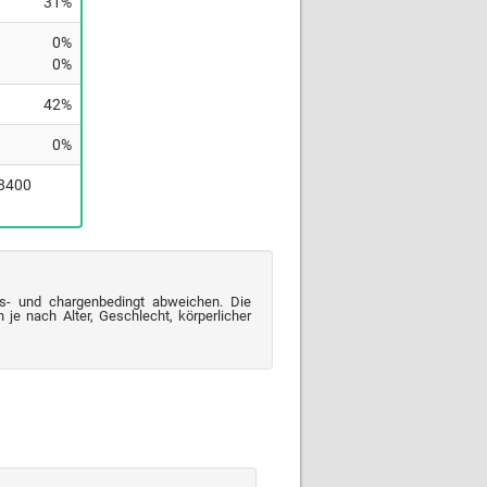
31%
0%
0%
42%
0%
(8400
s- und chargenbedingt abweichen. Die
je nach Alter, Geschlecht, körperlicher