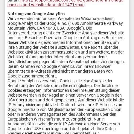
Safari:
https://support.apple.com/de-de/guide/safari/manage-
cookies-and-website-data-sfri11471/mac
Nutzung von Google Analytics
Wir verwenden auf unserer Website den Webanalysedienst
Google Analytics der Google Inc. (1600 Amphitheatre Parkway,
Mountain View, CA 94043, USA; „Google“). Die
Datenverarbeitung dient dem Zweck der Analyse dieser Website
und ihrer Besucher. Dazu wird Google im Auftrag des Betreibers
dieser Website die gewonnenen Informationen benutzen, um
Ihre Nutzung der Website auszuwerten, um Reports über die
Websiteaktivitäten zusammenzustellen und um weitere, mit der
Websitenutzung und der Internetnutzung verbundene
Dienstleistungen gegenüber dem Websitebetreiber zu erbringen.
Die im Rahmen von Google Analytics von Ihrem Browser
übermittelte IP-Adresse wird nicht mit anderen Daten von
Google zusammengeführt.
Google Analytics verwendet Cookies, die eine Analyse der
Benutzung der Website durch Sie ermöglichen. Die durch die
Cookies erzeugten Informationen über Ihre Benutzung dieser
Website werden in der Regel an einen Server von Google in den
USA übertragen und dort gespeichert. Auf dieser Website ist die
IP-Anonymisierung aktiviert. Dadurch wird Ihre IP-Adr
esse von
Google innerhalb von Mitgliedstaaten der Europäischen Union
oder in anderen Vertragsstaaten des Abkommens über den
Europäischen Wirtschaftsraum zuvor gekürzt. Nur in
Ausnahmefällen wird die volle IP-Adresse an einen Server von
Google in den USA übertragen und dort gekürzt. Ihre Daten
werden gegebenenfalls in die USA übermittelt. Für