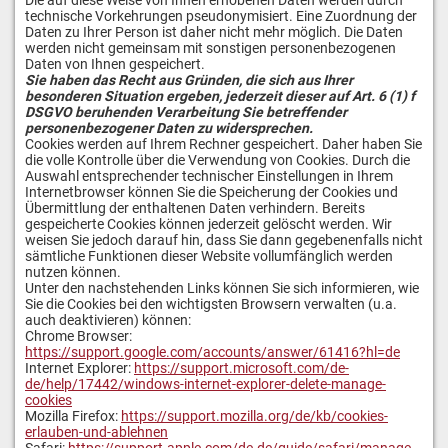
Die auf diese Weise von Ihnen erhobenen Daten werden durch
technische Vorkehrungen pseudonymisiert. Eine Zuordnung der
Daten zu Ihrer Person ist daher nicht mehr möglich. Die Daten
werden nicht gemeinsam mit sonstigen personenbezogenen
Daten von Ihnen gespeichert.
Sie haben das Recht aus Gründen, die sich aus Ihrer
besonderen Situation ergeben, jederzeit dieser auf Art. 6 (1) f
DSGVO beruhenden Verarbeitung Sie betreffender
personenbezogener Daten zu widersprechen.
Cookies werden auf Ihrem Rechner gespeichert. Daher haben Sie
die volle Kontrolle über die Verwendung von Cookies. Durch die
Auswahl entsprechender technischer Einstellungen in Ihrem
Internetbrowser können Sie die Speicherung der Cookies und
Übermittlung der enthaltenen Daten verhindern. Bereits
gespeicherte Cookies können jederzeit gelöscht werden. Wir
weisen Sie jedoch darauf hin, dass Sie dann gegebenenfalls nicht
sämtliche Funktionen dieser Website vollumfänglich werden
nutzen können.
Unter den nachstehenden Links können Sie sich informieren, wie
Sie die Cookies bei den wichtigsten Browsern verwalten (u.a.
auch deaktivieren) können:
Chrome Browser:
https://support.google.com/accounts/answer/61416?hl=de
Internet Explorer:
https://support.microsoft.com/de-
de/help/17442/windows-internet-explorer-delete-manage-
cookies
Mozilla Firefox:
https://support.mozilla.org/de/kb/cookies-
erlauben-und-ablehnen