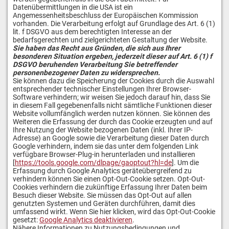
Datenübermittlungen in die USA ist ein
Angemessenheitsbeschluss der Europäischen Kommission
vorhanden. Die Verarbeitung erfolgt auf Grundlage des Art. 6 (1)
lit. f DSGVO aus dem berechtigten Interesse an der
bedarfsgerechten und zielgerichteten Gestaltung der Website.
Sie haben das Recht aus Gründen, die sich aus Ihrer
besonderen Situation ergeben, jederzeit dieser auf Art. 6 (1) f
DSGVO beruhenden Verarbeitung Sie betreffender
personenbezogener Daten zu widersprechen.
Sie können dazu die Speicherung der Cookies durch die Auswahl
entsprechender technischer Einstellungen Ihrer Browser-
Software verhindern; wir weisen Sie jedoch darauf hin, dass Sie
in diesem Fall gegebenenfalls nicht sämtliche Funktionen dieser
Website vollumfänglich werden nutzen können. Sie können des
Weiteren die Erfassung der durch das Cookie erzeugten und auf
Ihre Nutzung der Website bezogenen Daten (inkl. Ihrer IP-
Adresse) an Google sowie die Verarbeitung dieser Daten durch
Google verhindern, indem sie das unter dem folgenden Link
verfügbare Browser-Plug-in herunterladen und installieren
[
https://tools.google.com/dlpage/gaoptout?hl=de
].
Um die
Erfassung durch Google Analytics geräteübergreifend zu
verhindern können Sie einen Opt-Out-Cookie setzen. Opt-Out-
Cookies verhindern die zukünftige Erfassung Ihrer Daten beim
Besuch dieser Website. Sie müssen das Opt-Out auf allen
genutzten Systemen und Geräten durchführen, damit dies
umfassend wirkt. Wenn Sie hier klicken, wird das Opt-Out-Cookie
gesetzt:
Google Analytics deaktivieren
.
Nähere Informationen zu Nutzungsbedingungen und